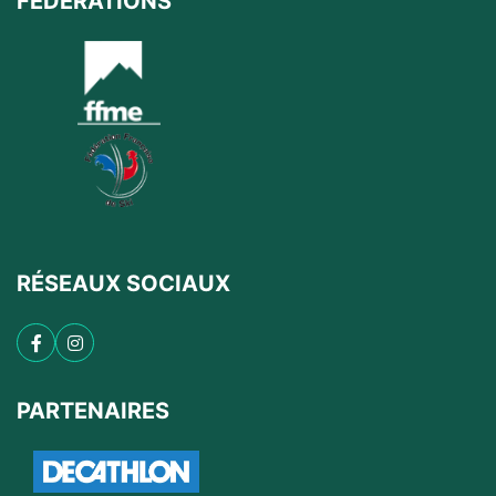
FÉDÉRATIONS
12/09/2026 : Randonnée
RP20 - 2026
(2
jours) - Lac du Retour - Refuge du Ruitor -
lac Noir
19/09/2026 : Via ferrata
VF3 2026
(1 jour)
- à définir
RÉSEAUX SOCIAUX
PARTENAIRES