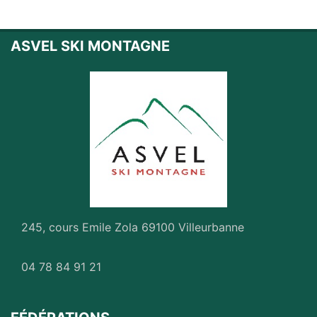
30/08/2026 : Escalade en falaise
ESC 48-
2026
(1 jour) - Lac de Annecy
31/08/2026 : Escalade en falaise
ESC 45-
ASVEL SKI MONTAGNE
2026
(1 jour) - LYON Croix Rousse
04/09/2026 : Randonnée
RP28 - 2026
(1
jour) - Pilat - Gouffre d'enfer
05/09/2026 : Randonnée
RP29 - 2026
(1
jour) - Lieu à définir
05/09/2026 : Escalade en falaise
ESC 24-
2026
(2 jours) - Weekend falaise : lieu non
défini
05/09/2026 : Randonnée
RP30 - 2026
(1
jour) - Lieu à définir
245, cours Emile Zola 69100 Villeurbanne
10/09/2026 : Randonnée
RP31 - 2026
(1
jour) - La Terrasse sur Dorlay (Pilat)
12/09/2026 : Randonnée
RP32 - 2026
(2
04 78 84 91 21
jours) - Beaufortain - refuge de l'Econdu
12/09/2026 : Alpinisme
AL 16-2026
(2
jours) - Lieu à définir