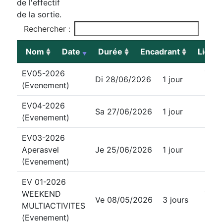
de l'effectif
de la sortie.
Rechercher :
Nom
Date
Durée
Encadrant
Lieu
Nom
Date
Durée
Dif
EV05-2026
Tou
Di 28/06/2026
1 jour
(Evenement)
nive
EV04-2026
Sa 27/06/2026
1 jour
(Evenement)
EV03-2026
Aperasvel
Je 25/06/2026
1 jour
(Evenement)
EV 01-2026
WEEKEND
Tou
Ve 08/05/2026
3 jours
MULTIACTIVITES
nive
(Evenement)